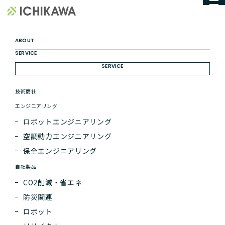
お問い合わせ
株式会社ichikawa
CONTACT
ABOUT
SERVICE
SERVICE
技術商社
エンジニアリング
ロボットエンジニアリング
空調動力エンジニアリング
HOME
お問い合わせ
保全エンジニアリング
自社製品
CO2削減・省エネ
防災関連
ロボット