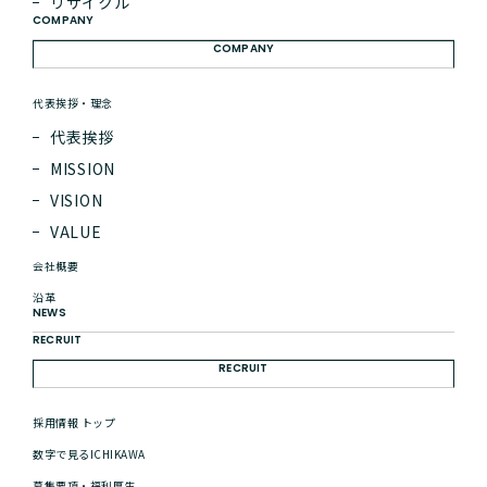
リサイクル
COMPANY
COMPANY
代表挨拶・理念
代表挨拶
MISSION
皆さまの「つくりたい」や「やりたい」を、ご相談ください。それ
こそが、私たちのやりがいであり、ワクワクの源です。お客様のお
VISION
悩みやご要望に対して、パートナーとして共に考え、最適な解決策
VALUE
をご提案いたします。 お客様の状況や目的に合わせて柔軟に対応
いたしますので、まずはお気軽にお問い合わせください。
会社概要
沿革
NEWS
RECRUIT
会社名
必須
RECRUIT
採用情報 トップ
数字で見るICHIKAWA
お名前
必須
募集要項・福利厚生