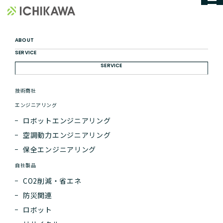
お知らせ
株式会社ichikawa
NEWS
ABOUT
SERVICE
SERVICE
技術商社
エンジニアリング
ロボットエンジニアリング
空調動力エンジニアリング
HOME
お知らせ
保全エンジニアリング
自社製品
2026.03.25
CO2削減・省エネ
サンフレッチェ広島レジーナ「ICHIKAWAスポンサードゲーム」開催のお知らせ
防災関連
2026.02.24
新CM・水耕栽培設備「Rootix」を公開いたしました
ロボット
2026.02.20