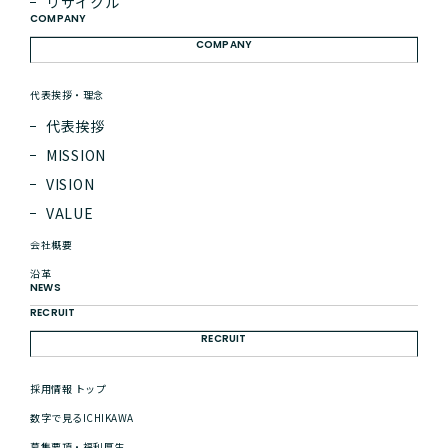
リサイクル
イノベーションに挑む高校生チーム「ヤネウラ」のサポートが決定しました
2026.01.01
COMPANY
謹んで新春のお慶びを申し上げます
COMPANY
2025.12.27
「向井怜衣」さんを起用した新CMがスタートしました。
2025.12.13
代表挨拶・理念
HVAC&R JAPAN 2026 出展のお知らせ
代表挨拶
2025.11.17
「出張！がっちりマンデー!! in 広島」番組内で当社が紹介されます。
MISSION
2025.10.27
VISION
ホームページをリニューアルしました
2025.10.27
VALUE
2025国際ロボット展 出展のお知らせ
2025.10.27
会社概要
ICHIKAWA PICKS
沿革
NEWS
RECRUIT
RECRUIT
採用情報 トップ
お問い合わせ
CONTACT
数字で見るICHIKAWA
皆様の「つくりたい」や「やりたい」をまずはお気軽にご相談ください。
募集要項・福利厚生