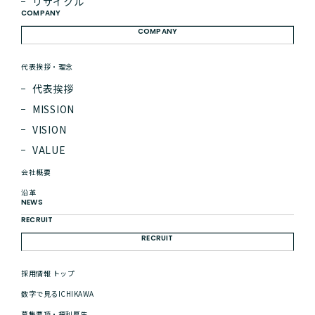
リサイクル
しばらく経過してもメールが受け取れない場合は、メールアドレスの入力に誤記が
COMPANY
あったか、もしくは、弊社からのご連絡アドレスが迷惑メールフォルダに入ってる可
能性もございます。
COMPANY
恐れ入りますが、再度ご確認のうえ、それでも届かない場合はお電話にてお問い合わ
せください。迅速に対応させていただきます。
代表挨拶・理念
代表挨拶
HOMEへ戻る
MISSION
VISION
VALUE
会社概要
沿革
NEWS
RECRUIT
RECRUIT
採用情報 トップ
株式会社ICHIKAWA
〒730-0041 広島市中区小町3番17号
数字で見るICHIKAWA
募集要項・福利厚生