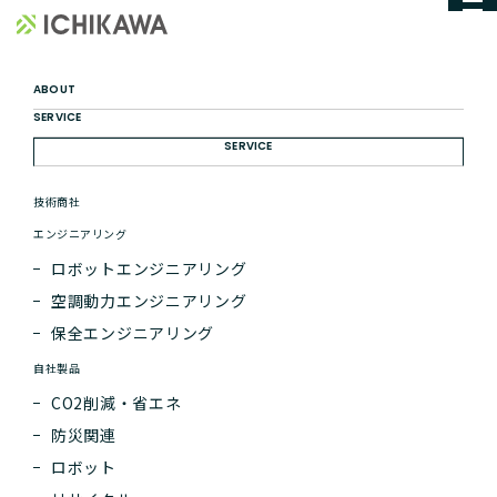
お問い合わせいただきありがとうございます
株式会社ichikawa
THANKS
ABOUT
SERVICE
SERVICE
技術商社
エンジニアリング
ロボットエンジニアリング
空調動力エンジニアリング
HOME
お問い合わせ
保全エンジニアリング
お問い合わせいただきありがとうございます
自社製品
CO2削減・省エネ
防災関連
お問い合わせいただきありがとうございました。
ロボット
ご入力いただきましたメールアドレス宛に確認メールを自動的に送信しております。